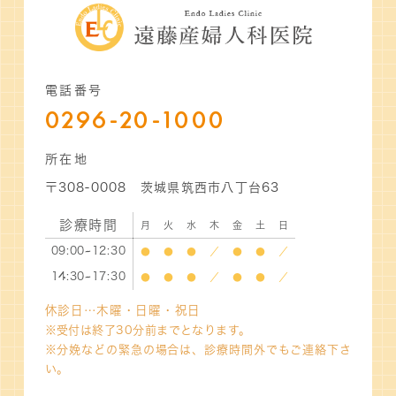
電話番号
0296-20-1000
所在地
〒308-0008 茨城県筑西市八丁台63
診療時間
月
火
水
木
金
土
日
09:00~12:30
●
●
●
／
●
●
／
14:30~17:30
●
●
●
／
●
●
／
休診日…木曜・日曜・祝日
※受付は終了30分前までとなります。
※分娩などの緊急の場合は、診療時間外でもご連絡下さ
い。