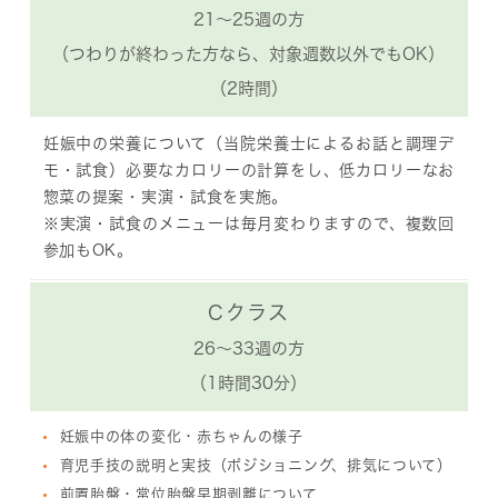
21～25週の方
（つわりが終わった方なら、対象週数以外でもOK）
（2時間）
妊娠中の栄養について（当院栄養士によるお話と調理デ
モ・試食）必要なカロリーの計算をし、低カロリーなお
惣菜の提案・実演・試食を実施。
※実演・試食のメニューは毎月変わりますので、複数回
参加もOK。
Cクラス
26～33週の方
（1時間30分）
妊娠中の体の変化・赤ちゃんの様子
育児手技の説明と実技（ポジショニング、排気について）
前置胎盤・常位胎盤早期剥離について